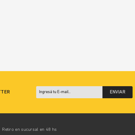
TTER
ENVIAR
Retiro en sucursal en 48 hs