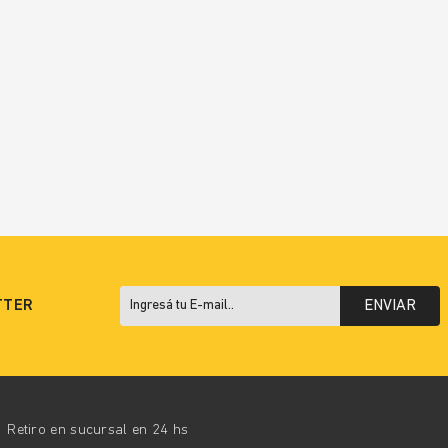
TTER
ENVIAR
Retiro en sucursal en 24 hs