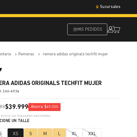
Sucursales
MIS PEDIDOS
entaria
remeras
remera adidas originals techfit mujer
ERA ADIDAS ORIGINALS TECHFIT MUJER
:
266-4934
$
39
.
999
99
Ahorra
$
45
.
000
7
precio sin impuestos nacionales
S
XS
S
M
L
XL
XXL