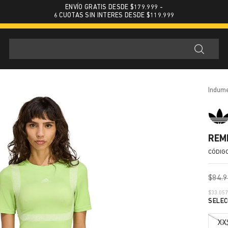
ENVÍO GRATIS DESDE $179.999 -
6 CUOTAS SIN INTERES DESDE $119.999
indum
REM
$
84
.
9
$
33.05
XX