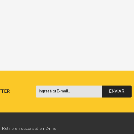
TTER
ENVIAR
Retiro en sucursal en 24 hs