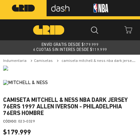
ENVÍO GRATIS DESDE $
179.999
6 CUOTAS SIN INTERES DESDE $119.999
indumentaria
camisetas
camiseta mitchell & ness nba dark jersey 76ers 1997 allen iverson - philadelphia 76ers hombre
CAMISETA MITCHELL & NESS NBA DARK JERSEY
76ERS 1997 ALLEN IVERSON - PHILADELPHIA
76ERS HOMBRE
:
023-0329
$
179
.
999