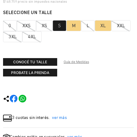
$
148.759
precio sin impuestos nacionales
0
XXS
XS
S
M
L
XL
XXL
3XL
4XL
CONOCÉ TU TALLE
Guía de Medidas
PROBATE LA PRENDA
3 cuotas sin interés.
ver más