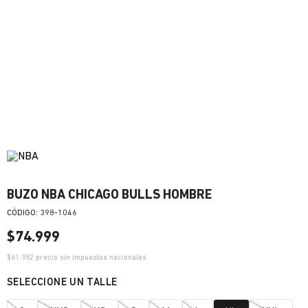
BUZO NBA CHICAGO BULLS HOMBRE
:
398-1046
$
74
.
999
$
61.982
precio sin impuestos nacionales