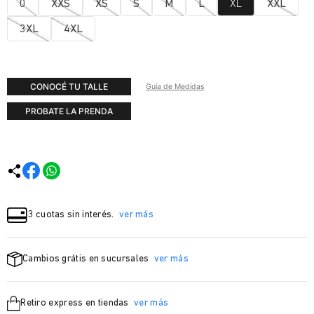
0
XXS
XS
S
M
L
XL
XXL
3XL
4XL
CONOCÉ TU TALLE
Guía de Medidas
PROBATE LA PRENDA
3 cuotas sin interés.
ver más
Cambios grátis en sucursales
ver más
Retiro express en tiendas
ver más