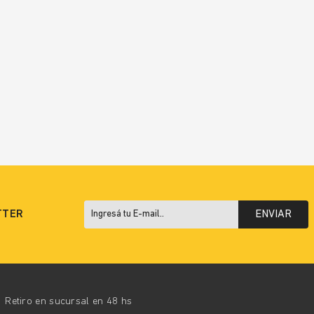
TTER
ENVIAR
Retiro en sucursal en 48 hs