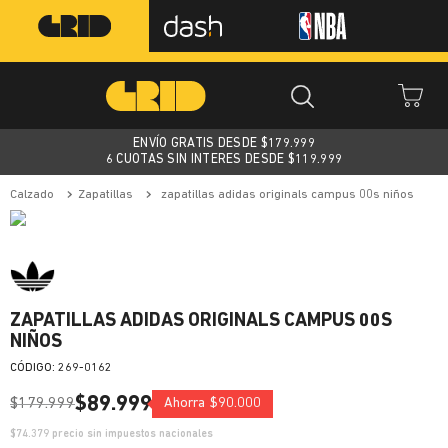
ENVÍO GRATIS DESDE $
179.999
6 CUOTAS SIN INTERES DESDE $119.999
calzado
zapatillas
zapatillas adidas originals campus 00s niños
ZAPATILLAS ADIDAS ORIGINALS CAMPUS 00S
NIÑOS
:
269-0162
$
89
.
999
$
179
.
999
Ahorra
$
90
.
000
$
74.379
precio sin impuestos nacionales