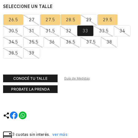
26.5
27
27.5
28.5
29
29.5
30.5
31
31.5
32
33
33.5
34
34.5
35.5
36
36.5
37.5
38
38.5
39
CONOCÉ TU TALLE
Guía de Medidas
PROBATE LA PRENDA
3 cuotas sin interés.
ver más