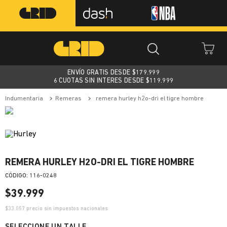
ENVÍO GRATIS DESDE $
179.999
6 CUOTAS SIN INTERES DESDE $119.999
indumentaria
remeras
remera hurley h2o-dri el tigre hombre
REMERA HURLEY H2O-DRI EL TIGRE HOMBRE
:
116-0248
$
39
.
999
$
33.057
precio sin impuestos nacionales