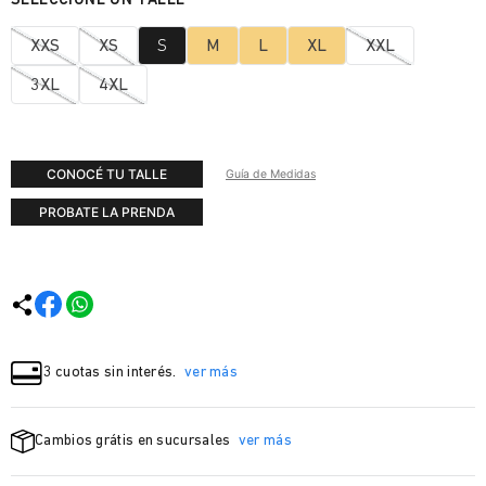
XXS
XS
S
M
L
XL
XXL
3XL
4XL
CONOCÉ TU TALLE
Guía de Medidas
PROBATE LA PRENDA
3 cuotas sin interés.
ver más
Cambios grátis en sucursales
ver más