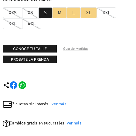
XXS
XS
S
M
L
XL
XXL
3XL
4XL
CONOCÉ TU TALLE
Guía de Medidas
PROBATE LA PRENDA
3 cuotas sin interés.
ver más
Cambios grátis en sucursales
ver más