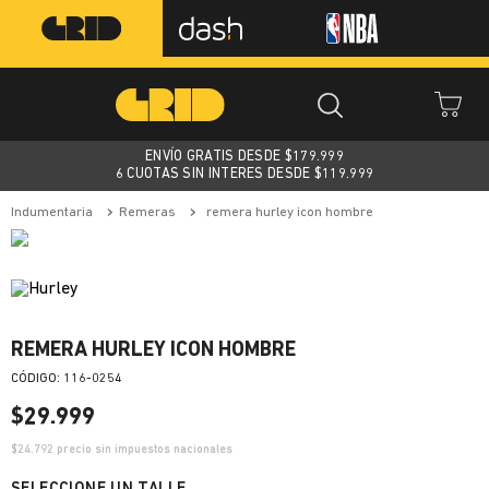
ENVÍO GRATIS DESDE $
179.999
6 CUOTAS SIN INTERES DESDE $119.999
indumentaria
remeras
remera hurley icon hombre
REMERA HURLEY ICON HOMBRE
:
116-0254
$
29
.
999
$
24.792
precio sin impuestos nacionales