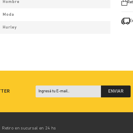
Hombre
Ret
Moda
E
Hurley
TTER
ENVIAR
Retiro en sucursal en 24 hs