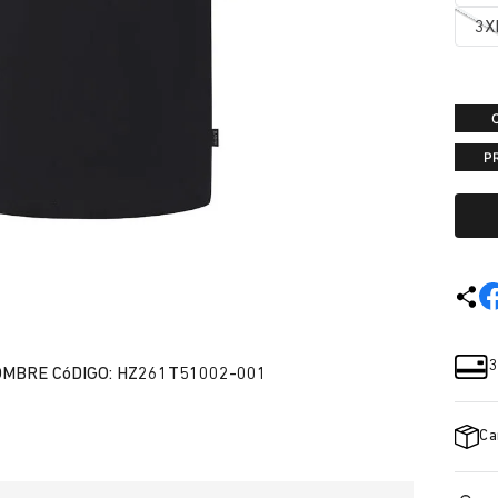
3X
P
3
OMBRE CóDIGO: HZ261T51002-001
Ca