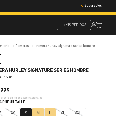
Sucursales
MIS PEDIDOS
entaria
remeras
remera hurley signature series hombre
ERA HURLEY SIGNATURE SERIES HOMBRE
:
116-0300
.
999
4
precio sin impuestos nacionales
S
XS
S
M
L
XL
XXL