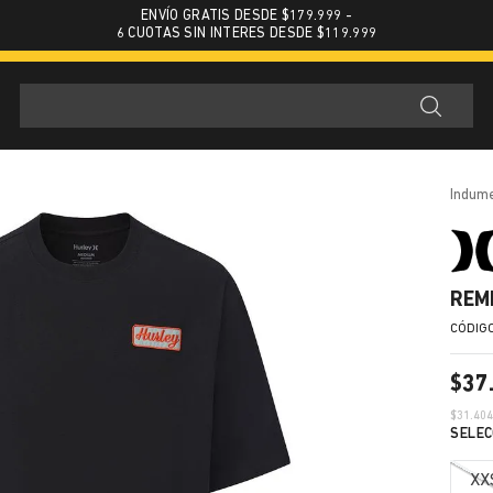
ENVÍO GRATIS DESDE $179.999 -
6 CUOTAS SIN INTERES DESDE $119.999
indum
REM
$
37
$
31.40
XX