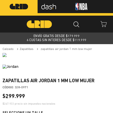
ENVÍO GRATIS DESDE $
179.999
6 CUOTAS SIN INTERES DESDE $119.999
calzado
zapatillas
zapatillas air jordan 1 mm low mujer
ZAPATILLAS AIR JORDAN 1 MM LOW MUJER
:
328-0971
$
299
.
999
$
247.933
precio sin impuestos nacionales