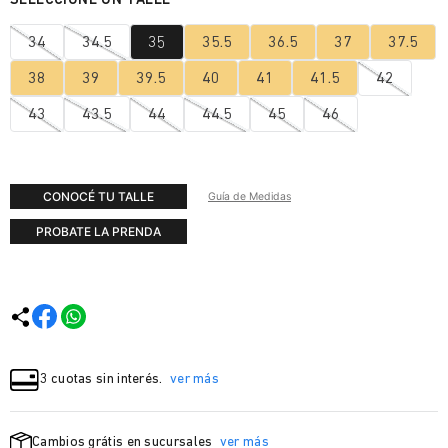
34
34.5
35
35.5
36.5
37
37.5
38
39
39.5
40
41
41.5
42
43
43.5
44
44.5
45
46
CONOCÉ TU TALLE
Guía de Medidas
PROBATE LA PRENDA
3 cuotas sin interés.
ver más
Cambios grátis en sucursales
ver más