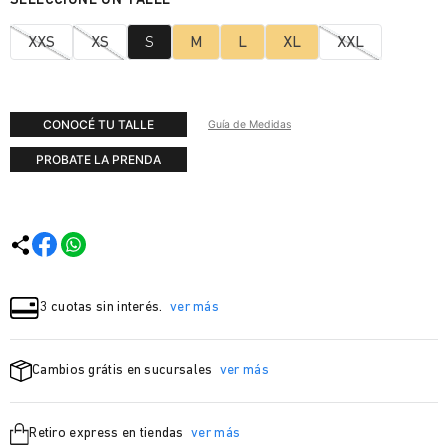
XXS
XS
S
M
L
XL
XXL
CONOCÉ TU TALLE
Guía de Medidas
PROBATE LA PRENDA
3 cuotas sin interés.
ver más
Cambios grátis en sucursales
ver más
Retiro express en tiendas
ver más