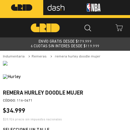
ENVÍO GRATIS DESDE $
179.999
6 CUOTAS SIN INTERES DESDE $119.999
indumentaria
remeras
remera hurley doodle mujer
REMERA HURLEY DOODLE MUJER
:
116-0471
$
34
.
999
$
28.924
precio sin impuestos nacionales