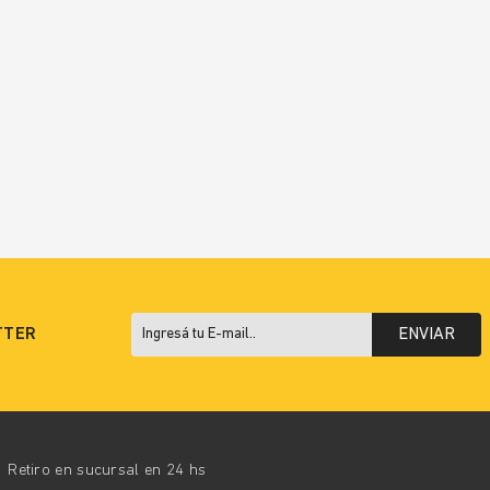
TTER
ENVIAR
Retiro en sucursal en 24 hs