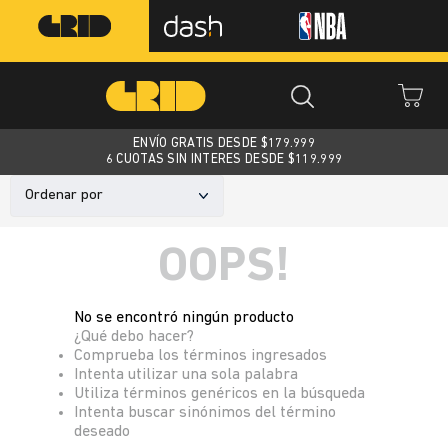
ENVÍO GRATIS DESDE $
179.999
6 CUOTAS SIN INTERES DESDE $119.999
Ordenar por
OOPS!
No se encontró ningún producto
¿Qué debo hacer?
Comprueba los términos ingresados
Intenta utilizar una sola palabra
Utiliza términos genéricos en la búsqueda
Intenta buscar sinónimos del término
deseado