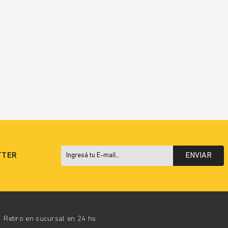
TTER
ENVIAR
Retiro en sucursal en 24 hs