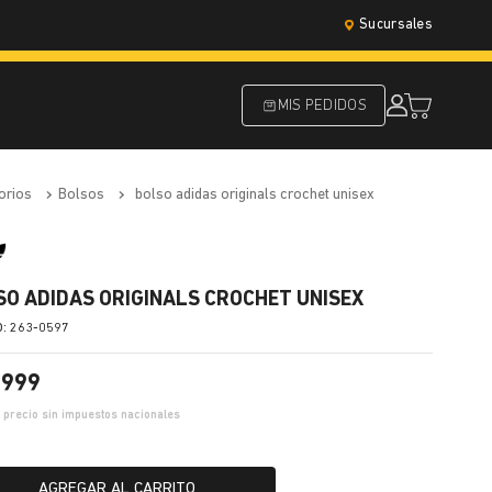
Sucursales
MIS PEDIDOS
orios
bolsos
bolso adidas originals crochet unisex
SO ADIDAS ORIGINALS CROCHET UNISEX
:
263-0597
.
999
3
precio sin impuestos nacionales
AGREGAR AL CARRITO