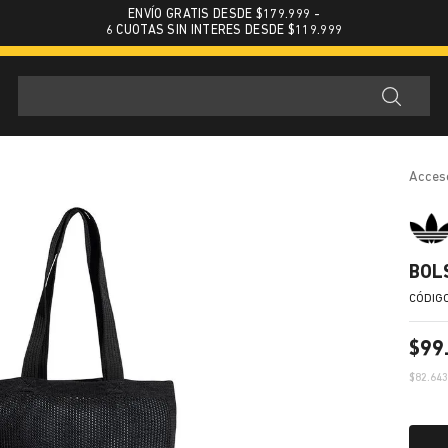
ENVÍO GRATIS DESDE $179.999 -
6 CUOTAS SIN INTERES DESDE $119.999
acces
BOL
$
99
$
82.64