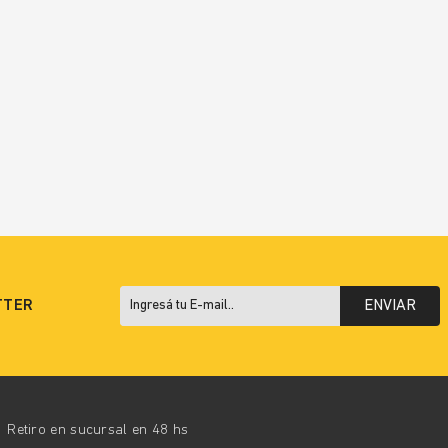
TTER
ENVIAR
Retiro en sucursal en 48 hs