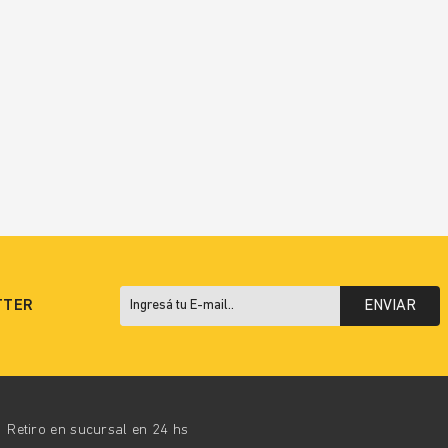
TTER
ENVIAR
Retiro en sucursal en 24 hs