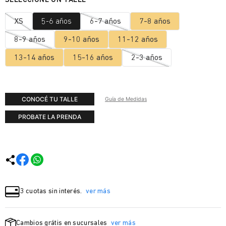
XS
5-6 años
6-7 años
7-8 años
8-9 años
9-10 años
11-12 años
13-14 años
15-16 años
2-3 años
CONOCÉ TU TALLE
Guía de Medidas
PROBATE LA PRENDA
3 cuotas sin interés.
ver más
Cambios grátis en sucursales
ver más