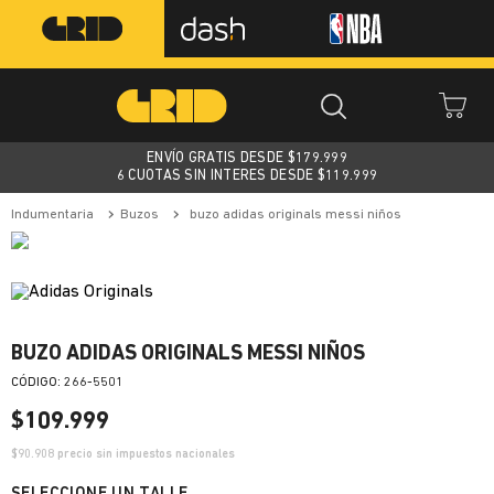
ENVÍO GRATIS DESDE $
179.999
6 CUOTAS SIN INTERES DESDE $119.999
indumentaria
buzos
buzo adidas originals messi niños
BUZO ADIDAS ORIGINALS MESSI NIÑOS
:
266-5501
$
109
.
999
$
90.908
precio sin impuestos nacionales