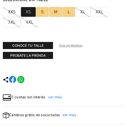
XXS
XS
S
M
L
XL
XXL
3XL
4XL
CONOCÉ TU TALLE
Guía de Medidas
PROBATE LA PRENDA
3 cuotas sin interés.
ver más
Cambios grátis en sucursales
ver más