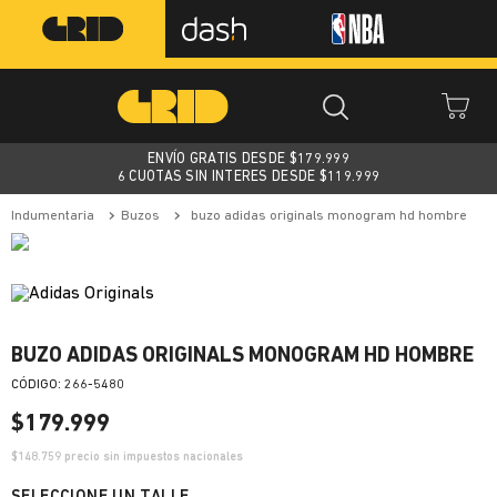
ENVÍO GRATIS DESDE $
179.999
6 CUOTAS SIN INTERES DESDE $119.999
indumentaria
buzos
buzo adidas originals monogram hd hombre
BUZO ADIDAS ORIGINALS MONOGRAM HD HOMBRE
:
266-5480
$
179
.
999
$
148.759
precio sin impuestos nacionales