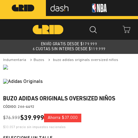
ENVÍO GRATIS DESDE $
179.999
6 CUOTAS SIN INTERES DESDE $119.999
indumentaria
buzos
buzo adidas originals oversized niños
BUZO ADIDAS ORIGINALS OVERSIZED NIÑOS
:
266-4492
$
39
.
999
$
76
.
999
Ahorra
$
37
.
000
$
33.057
precio sin impuestos nacionales