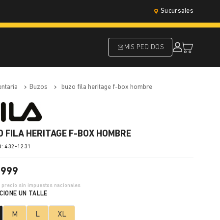
Sucursales
MIS PEDIDOS
entaria
buzos
buzo fila heritage f-box hombre
O FILA HERITAGE F-BOX HOMBRE
:
432-1231
.
999
4
precio sin impuestos nacionales
M
L
XL