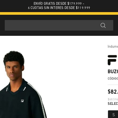
ENVÍO GRATIS DESDE $179.999 -
6 CUOTAS SIN INTERES DESDE $119.999
indum
BUZ
$
82
$
68.59
S