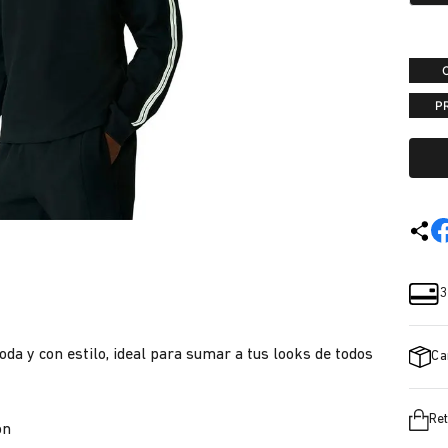
P
3
da y con estilo, ideal para sumar a tus looks de todos
Ca
Ret
ón