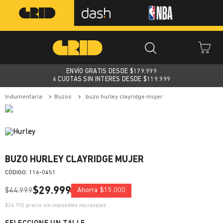
ENVÍO GRATIS DESDE $
179.999
6 CUOTAS SIN INTERES DESDE $119.999
indumentaria
buzos
buzo hurley clayridge mujer
BUZO HURLEY CLAYRIDGE MUJER
:
116-0451
$
29
.
999
$
44
.
999
Ahorra
$
15
.
000
$
24.792
precio sin impuestos nacionales