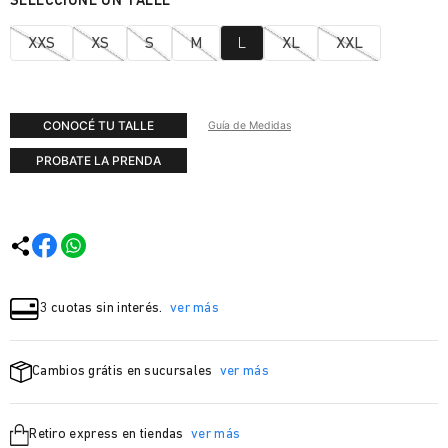
XXS
XS
S
M
L
XL
XXL
CONOCÉ TU TALLE
Guía de Medidas
PROBATE LA PRENDA
3 cuotas sin interés.
ver más
Cambios grátis en sucursales
ver más
Retiro express en tiendas
ver más