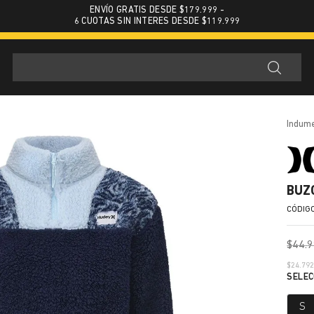
ENVÍO GRATIS DESDE $179.999 -
6 CUOTAS SIN INTERES DESDE $119.999
indum
BUZ
$
44
.
9
$
24.79
S