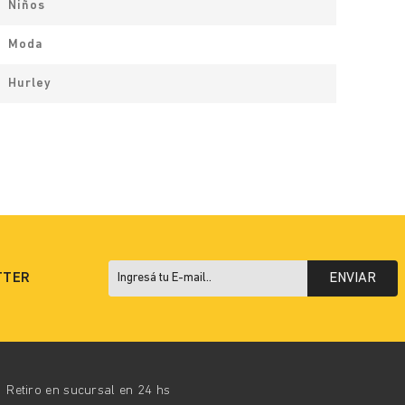
Niños
Moda
Hurley
TTER
ENVIAR
Retiro en sucursal en 24 hs