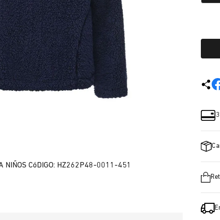
3
Ca
 NIÑOS CóDIGO: HZ262P48-0011-451
Ret
E