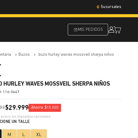
Sucursales
MIS PEDIDOS
entaria
buzos
buzo hurley waves mossveil sherpa niños
O HURLEY WAVES MOSSVEIL SHERPA NIÑOS
:
116-0447
$
29
.
999
99
Ahorra
$
15
.
000
2
precio sin impuestos nacionales
M
L
XL