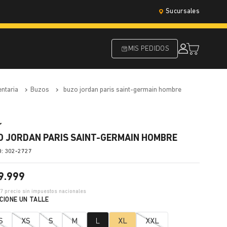
Sucursales
MIS PEDIDOS
entaria
buzos
buzo jordan paris saint-germain hombre
O JORDAN PARIS SAINT-GERMAIN HOMBRE
:
302-2727
9
.
999
17
precio sin impuestos nacionales
S
XS
S
M
L
XL
XXL