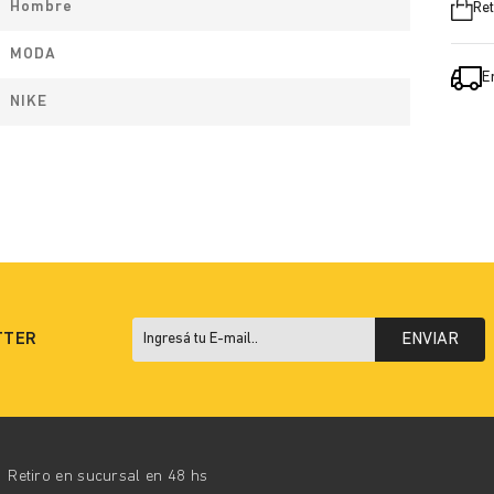
Hombre
Ret
MODA
E
NIKE
TTER
ENVIAR
Retiro en sucursal en 48 hs