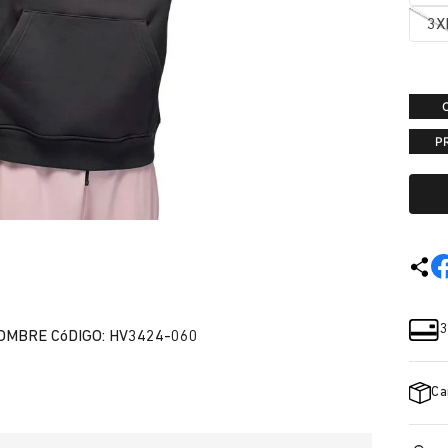
3X
P
3
OMBRE CóDIGO: HV3424-060
Ca