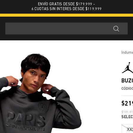
ENVÍO GRATIS DESDE $179.999 -
6 CUOTAS SIN INTERES DESDE $119.999
indum
BUZ
$
21
$
181.8
XX