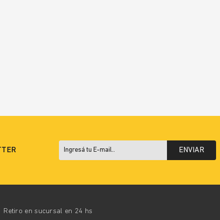
TTER
ENVIAR
Retiro en sucursal en 24 hs