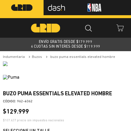
ENVÍO GRATIS DESDE $
179.999
6 CUOTAS SIN INTERES DESDE $119.999
indumentaria
buzos
buzo puma essentials elevated hombre
BUZO PUMA ESSENTIALS ELEVATED HOMBRE
:
962-4062
$
129
.
999
$
107.437
precio sin impuestos nacionales