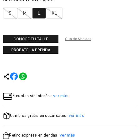
S
M
L
XL
CONOCÉ TU TALLE
Guía de Medidas
PROBATE LA PRENDA
3 cuotas sin interés.
ver más
Cambios grátis en sucursales
ver más
Retiro express en tiendas
ver más