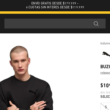
ENVÍO GRATIS DESDE $179.999 -
6 CUOTAS SIN INTERES DESDE $119.999
indum
BUZ
$
10
$
90.90
S