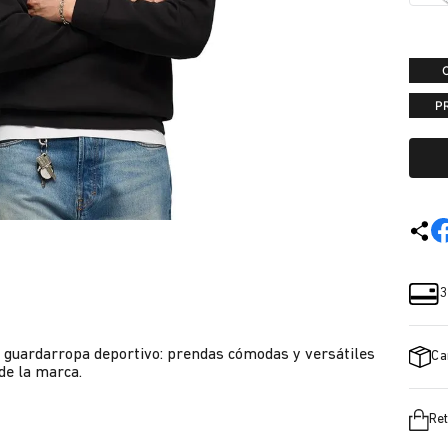
P
3
r guardarropa deportivo: prendas cómodas y versátiles
Ca
 de la marca.
Ret