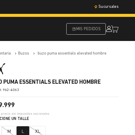
Sucursales
MIS PEDIDOS
entaria
buzos
buzo puma essentials elevated hombre
O PUMA ESSENTIALS ELEVATED HOMBRE
:
962-4063
9
.
999
8
precio sin impuestos nacionales
M
L
XL