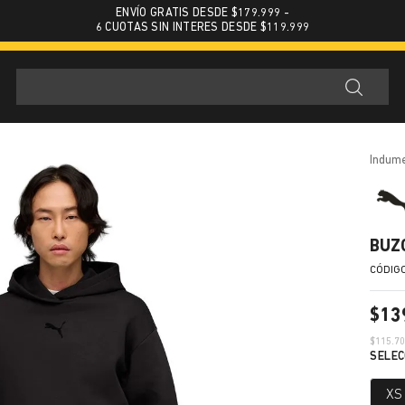
ENVÍO GRATIS DESDE $179.999 -
6 CUOTAS SIN INTERES DESDE $119.999
indum
BUZ
$
13
$
115.7
XS