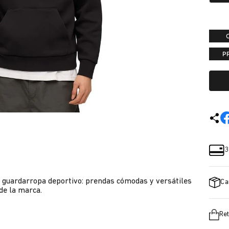
P
3
r guardarropa deportivo: prendas cómodas y versátiles
Ca
 de la marca.
Ret