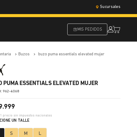
Sucursales
MIS PEDIDOS
entaria
buzos
buzo puma essentials elevated mujer
O PUMA ESSENTIALS ELEVATED MUJER
:
962-4068
9
.
999
01
precio sin impuestos nacionales
S
M
L