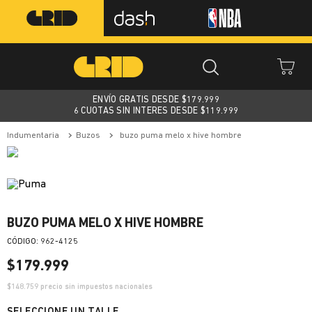
ENVÍO GRATIS DESDE $
179.999
6 CUOTAS SIN INTERES DESDE $119.999
indumentaria
buzos
buzo puma melo x hive hombre
BUZO PUMA MELO X HIVE HOMBRE
:
962-4125
$
179
.
999
$
148.759
precio sin impuestos nacionales