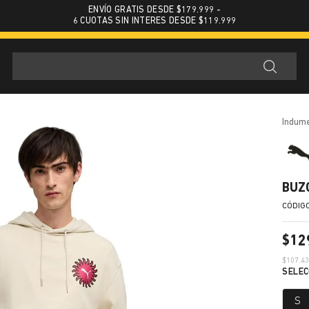
ENVÍO GRATIS DESDE $179.999 -
6 CUOTAS SIN INTERES DESDE $119.999
indum
BUZ
$
12
$
107.4
S