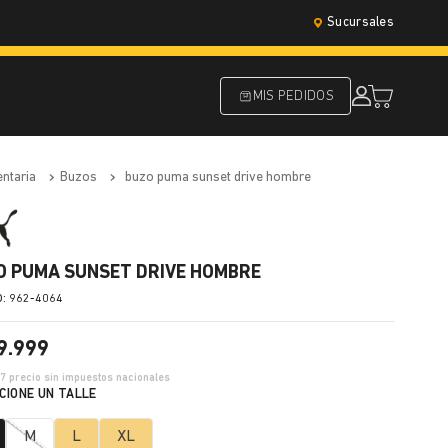
Sucursales
MIS PEDIDOS
entaria
buzos
buzo puma sunset drive hombre
O PUMA SUNSET DRIVE HOMBRE
:
962-4064
9
.
999
37
precio sin impuestos nacionales
M
L
XL