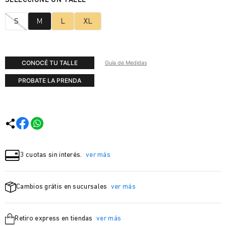
S
M
L
XL
CONOCÉ TU TALLE
Guía de Medidas
PROBATE LA PRENDA
3 cuotas sin interés.
ver más
Cambios grátis en sucursales
ver más
Retiro express en tiendas
ver más