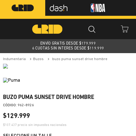
ENVÍO GRATIS DESDE $
179.999
6 CUOTAS SIN INTERES DESDE $119.999
indumentaria
buzos
buzo puma sunset drive hombre
BUZO PUMA SUNSET DRIVE HOMBRE
:
962-8926
$
129
.
999
$
107.437
precio sin impuestos nacionales