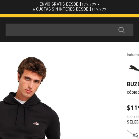
ENVÍO GRATIS DESDE $179.999 -
6 CUOTAS SIN INTERES DESDE $119.999
indum
BUZ
$
11
$
99.17
XS