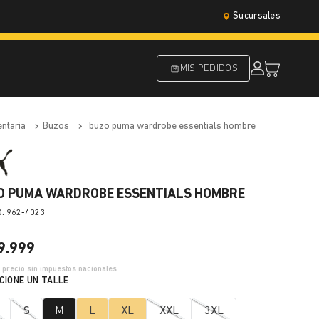
Sucursales
MIS PEDIDOS
entaria
buzos
buzo puma wardrobe essentials hombre
O PUMA WARDROBE ESSENTIALS HOMBRE
:
962-4023
9
.
999
2
precio sin impuestos nacionales
S
M
L
XL
XXL
3XL