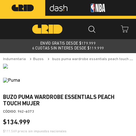
ENVÍO GRATIS DESDE $
179.999
6 CUOTAS SIN INTERES DESDE $119.999
indumentaria
buzos
buzo puma wardrobe essentials peach touch mujer
BUZO PUMA WARDROBE ESSENTIALS PEACH
TOUCH MUJER
:
962-4073
$
134
.
999
$
111.569
precio sin impuestos nacionales