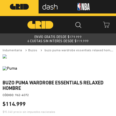
ENVÍO GRATIS DESDE $
179.999
6 CUOTAS SIN INTERES DESDE $119.999
indumentaria
buzos
buzo puma wardrobe essentials relaxed hombre
BUZO PUMA WARDROBE ESSENTIALS RELAXED
HOMBRE
:
962-4072
$
114
.
999
$
95.040
precio sin impuestos nacionales