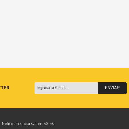
TTER
ENVIAR
Retiro en sucursal en 48 hs