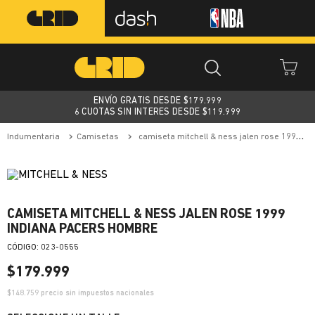
ENVÍO GRATIS DESDE $
179.999
6 CUOTAS SIN INTERES DESDE $119.999
indumentaria
camisetas
camiseta mitchell & ness jalen rose 1999 indiana pacers hombre
CAMISETA MITCHELL & NESS JALEN ROSE 1999
INDIANA PACERS HOMBRE
:
023-0555
$
179
.
999
$
148.759
precio sin impuestos nacionales