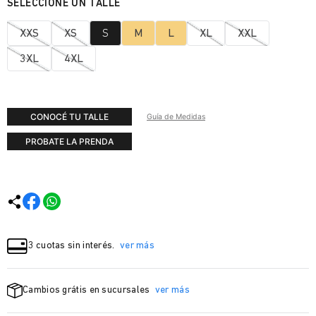
XXS
XS
S
M
L
XL
XXL
3XL
4XL
CONOCÉ TU TALLE
Guía de Medidas
PROBATE LA PRENDA
3 cuotas sin interés.
ver más
Cambios grátis en sucursales
ver más