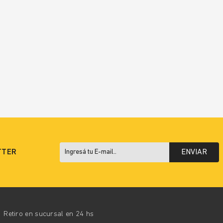
TTER
ENVIAR
Retiro en sucursal en 24 hs