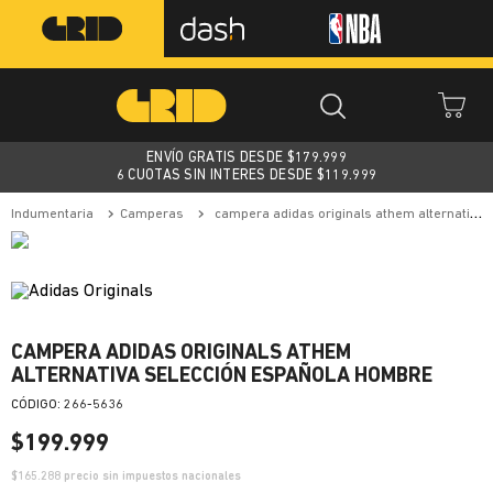
ENVÍO GRATIS DESDE $
179.999
6 CUOTAS SIN INTERES DESDE $119.999
indumentaria
camperas
campera adidas originals athem alternativa selección española hombre
CAMPERA ADIDAS ORIGINALS ATHEM
ALTERNATIVA SELECCIÓN ESPAÑOLA HOMBRE
:
266-5636
$
199
.
999
$
165.288
precio sin impuestos nacionales