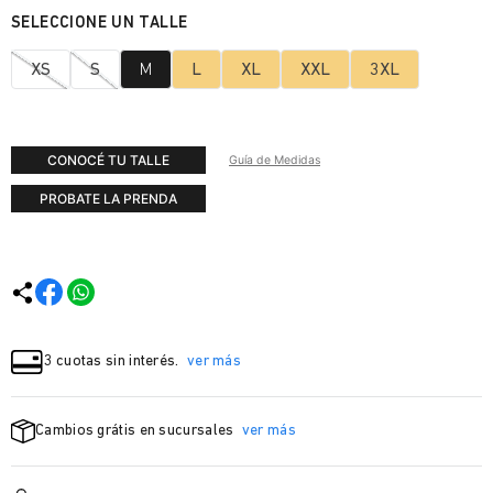
XS
S
M
L
XL
XXL
3XL
CONOCÉ TU TALLE
Guía de Medidas
PROBATE LA PRENDA
3 cuotas sin interés.
ver más
Cambios grátis en sucursales
ver más