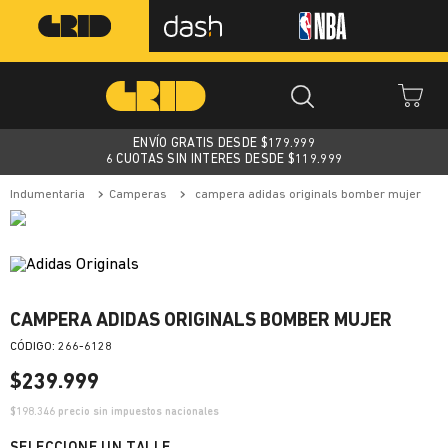
ENVÍO GRATIS DESDE $
179.999
6 CUOTAS SIN INTERES DESDE $119.999
indumentaria
camperas
campera adidas originals bomber mujer
CAMPERA ADIDAS ORIGINALS BOMBER MUJER
:
266-6128
$
239
.
999
$
198.346
precio sin impuestos nacionales