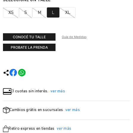
XS
S
M
L
XL
CONOCÉ TU TALLE
Guía de Medidas
PROBATE LA PRENDA
3 cuotas sin interés.
ver más
Cambios grátis en sucursales
ver más
Retiro express en tiendas
ver más