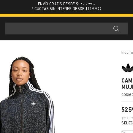
ENVÍO GRATIS DESDE $179.999 -
6 CUOTAS SIN INTERES DESDE $119.999
indum
CAM
MUJ
$
25
$
214.8