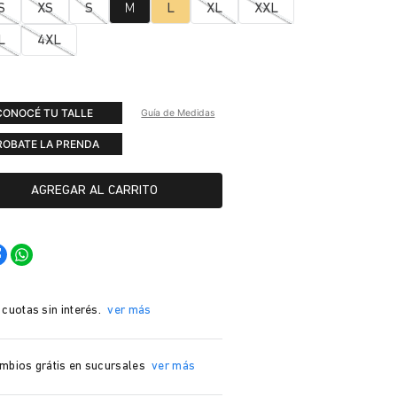
S
XS
S
M
L
XL
XXL
L
4XL
CONOCÉ TU TALLE
Guía de Medidas
ROBATE LA PRENDA
AGREGAR AL CARRITO
 cuotas sin interés.
ver más
mbios grátis en sucursales
ver más