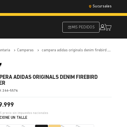
Sucursales
MIS PEDIDOS
entaria
camperas
campera adidas originals denim firebird mujer
PERA ADIDAS ORIGINALS DENIM FIREBIRD
ER
:
266-5574
9
.
999
75
precio sin impuestos nacionales