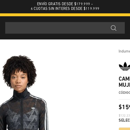
ENVÍO GRATIS DESDE $179.999 -
6 CUOTAS SIN INTERES DESDE $119.999
indum
CAM
MUJ
$
15
$
132.2