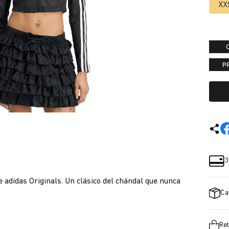
XX
P
3
e adidas Originals. Un clásico del chándal que nunca
Ca
Ret