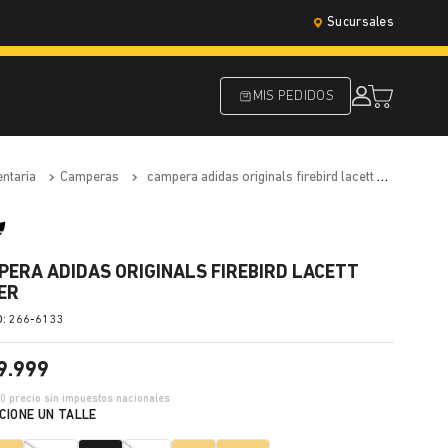
Sucursales
MIS PEDIDOS
entaria
camperas
campera adidas originals firebird lacett mujer
PERA ADIDAS ORIGINALS FIREBIRD LACETT
ER
:
266-6133
9
.
999
30
precio sin impuestos nacionales