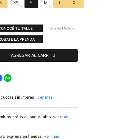
S
XS
S
M
L
XL
CONOCÉ TU TALLE
Guía de Medidas
ROBATE LA PRENDA
AGREGAR AL CARRITO
 cuotas sin interés.
ver más
mbios grátis en sucursales
ver más
iro express en tiendas
ver más