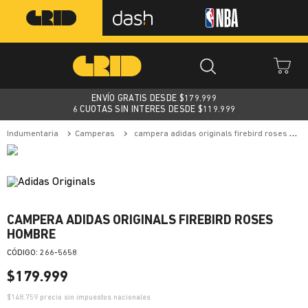
ENVÍO GRATIS DESDE $
179.999
6 CUOTAS SIN INTERES DESDE $119.999
indumentaria
camperas
campera adidas originals firebird roses hombre
CAMPERA ADIDAS ORIGINALS FIREBIRD ROSES
HOMBRE
:
266-5658
$
179
.
999
$
148.759
precio sin impuestos nacionales