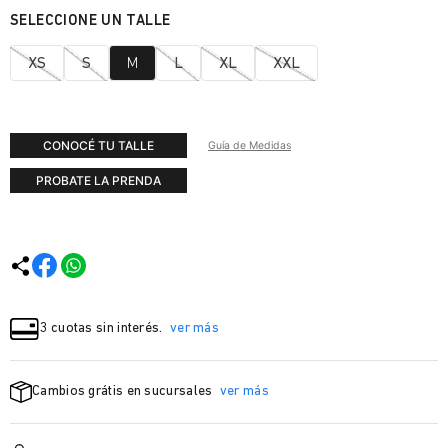
XS
S
M
L
XL
XXL
CONOCÉ TU TALLE
Guía de Medidas
PROBATE LA PRENDA
3 cuotas sin interés.
ver más
Cambios grátis en sucursales
ver más