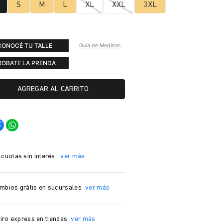
S
M
L
XL
XXL
3XL
CONOCÉ TU TALLE
Guía de Medidas
ROBATE LA PRENDA
AGREGAR AL CARRITO
 cuotas sin interés.
ver más
mbios grátis en sucursales
ver más
iro express en tiendas
ver más