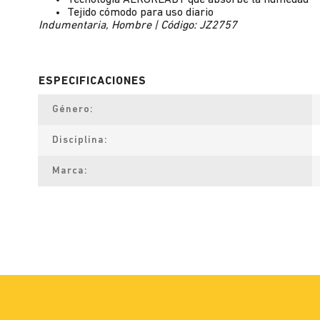
Tecnología AEROREADY que absorbe la humedad
Tejido cómodo para uso diario
Indumentaria, Hombre | Código: JZ2757
Género
Disciplina
Marca