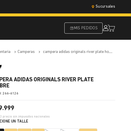
Sucursales
MIS PEDIDOS
entaria
camperas
campera adidas originals river plate hombre
PERA ADIDAS ORIGINALS RIVER PLATE
BRE
:
266-6126
9
.
999
23
precio sin impuestos nacionales