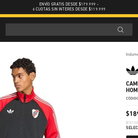
ENVÍO GRATIS DESDE $179.999 -
6 CUOTAS SIN INTERES DESDE $119.999
indum
CAM
HOM
$
18
$
157.0