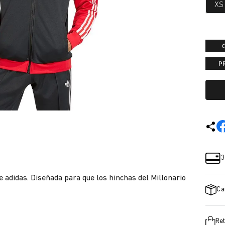
XS
P
3
de adidas. Diseñada para que los hinchas del Millonario
Ca
Ret