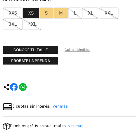
XXS
XS
S
M
L
XL
XXL
3XL
4XL
CONOCÉ TU TALLE
Guía de Medidas
PROBATE LA PRENDA
3 cuotas sin interés.
ver más
Cambios grátis en sucursales
ver más