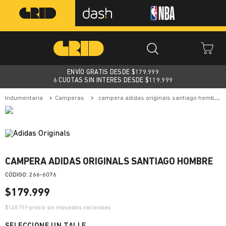
ENVÍO GRATIS DESDE $
179.999
6 CUOTAS SIN INTERES DESDE $119.999
indumentaria
camperas
campera adidas originals santiago hombre
CAMPERA ADIDAS ORIGINALS SANTIAGO HOMBRE
:
266-6076
$
179
.
999
$
148.759
precio sin impuestos nacionales