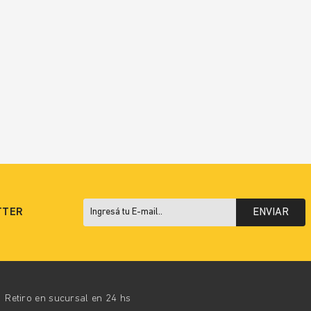
TTER
ENVIAR
Retiro en sucursal en 24 hs