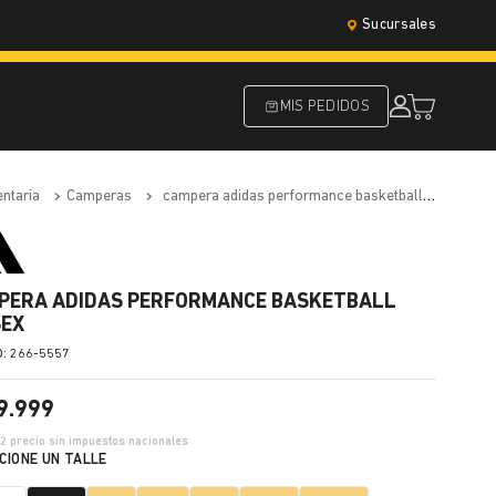
Sucursales
MIS PEDIDOS
entaria
camperas
campera adidas performance basketball unisex
PERA ADIDAS PERFORMANCE BASKETBALL
SEX
:
266-5557
9
.
999
52
precio sin impuestos nacionales