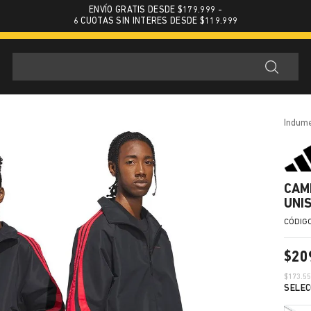
ENVÍO GRATIS DESDE $179.999 -
6 CUOTAS SIN INTERES DESDE $119.999
indum
CAM
UNI
$
20
$
173.5