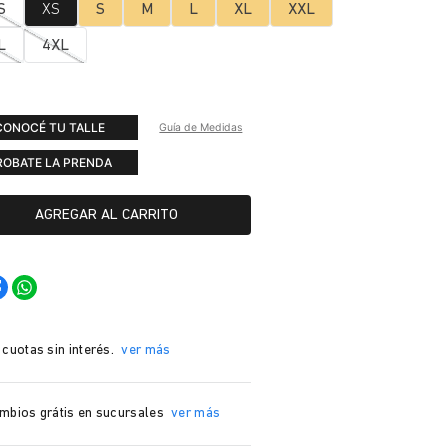
S
XS
S
M
L
XL
XXL
L
4XL
CONOCÉ TU TALLE
Guía de Medidas
ROBATE LA PRENDA
AGREGAR AL CARRITO
 cuotas sin interés.
ver más
mbios grátis en sucursales
ver más