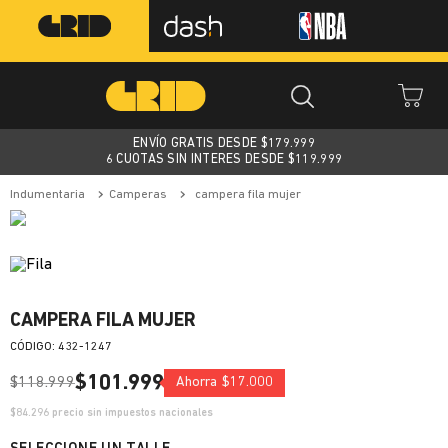
ENVÍO GRATIS DESDE $
179.999
6 CUOTAS SIN INTERES DESDE $119.999
indumentaria
camperas
campera fila mujer
CAMPERA FILA MUJER
:
432-1247
$
101
.
999
$
118
.
999
Ahorra
$
17
.
000
$
84.296
precio sin impuestos nacionales