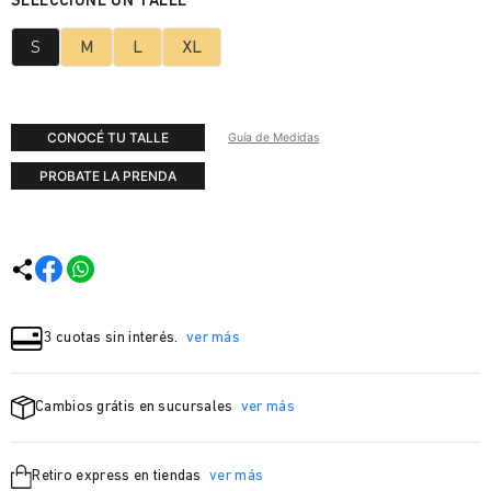
S
M
L
XL
CONOCÉ TU TALLE
Guía de Medidas
PROBATE LA PRENDA
3 cuotas sin interés.
ver más
Cambios grátis en sucursales
ver más
Retiro express en tiendas
ver más