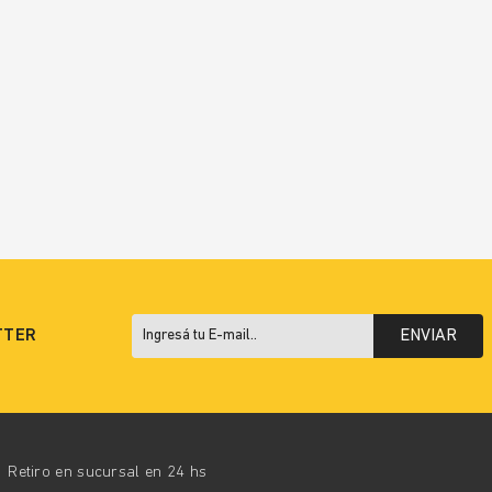
TTER
ENVIAR
Retiro en sucursal en 24 hs